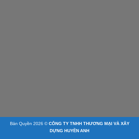
Bản Quyền 2026 ©
CÔNG TY TNHH THƯƠNG MẠI VÀ XÂY
DỰNG HUYỀN ANH