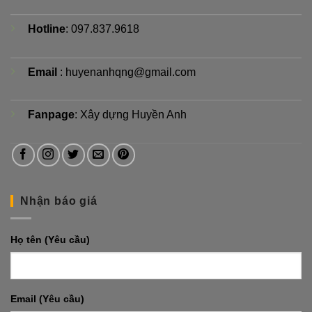
Hotline
: 097.837.9618
Email
: huyenanhqng@gmail.com
Fanpage
:
Xây dựng Huyền Anh
Nhận báo giá
Họ tên (Yêu cầu)
Email (Yêu cầu)