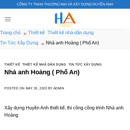
Skip
CÔNG TY TNHH THƯƠNG MẠI VÀ XÂY DỰNG HUYỀN ANH
to
content
Trang chủ
Thiết kế
Thiết kế nhà dân dụng
»
Tin Tức Xây Dựng
Nhà anh Hoàng ( Phổ An)
»
THIẾT KẾ
,
THIẾT KẾ NHÀ DÂN DỤNG
,
TIN TỨC XÂY DỰNG
Nhà anh Hoàng ( Phổ An)
POSTED ON
MAY 26, 2020
BY
ADMIN
Xây dựng Huyền Anh thiết kế, thi công công trình Nhà anh
Hoàng