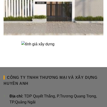
CÔNG TY TNHH THƯƠNG MẠI VÀ XÂY DỰNG
HUYỀN ANH
Địa chỉ:
TDP Quyết Thắng, P.Trương Quang Trọng,
TP.Quảng Ngãi