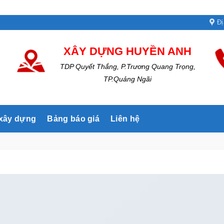
Đị
XÂY DỰNG HUYỀN ANH
TDP Quyết Thắng, P.Trương Quang Trọng,
TP.Quảng Ngãi
 xây dựng
Bảng báo giá
Liên hệ