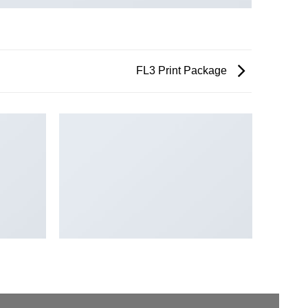
FL3 Print Package
HY
FLATSOME POSTER PRINT