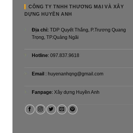
CÔNG TY TNHH THƯƠNG MẠI VÀ XÂY
DỰNG HUYỀN ANH
Địa chỉ:
TDP Quyết Thắng, P.Trương Quang
Trọng, TP.Quảng Ngãi
Hotline
: 097.837.9618
Email
: huyenanhqng@gmail.com
Fanpage
:
Xây dựng Huyền Anh