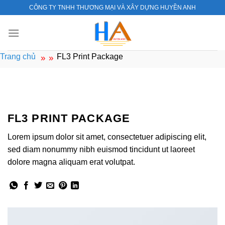
Skip
CÔNG TY TNHH THƯƠNG MẠI VÀ XÂY DỰNG HUYỀN ANH
to
content
Trang chủ
FL3 Print Package
»
»
Design
FL3 PRINT PACKAGE
Lorem ipsum dolor sit amet, consectetuer adipiscing elit,
sed diam nonummy nibh euismod tincidunt ut laoreet
dolore magna aliquam erat volutpat.