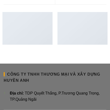
ANOTHER PRINT PACKAGE
AWESOME PENCIL POSTER
CÔNG TY TNHH THƯƠNG MẠI VÀ XÂY DỰNG
HUYỀN ANH
Địa chỉ:
TDP Quyết Thắng, P.Trương Quang Trọng,
TP.Quảng Ngãi