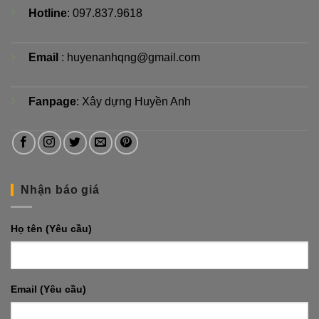
Hotline
: 097.837.9618
Email
: huyenanhqng@gmail.com
Fanpage
:
Xây dựng Huyền Anh
Nhận báo giá
Họ tên (Yêu cầu)
Email (Yêu cầu)